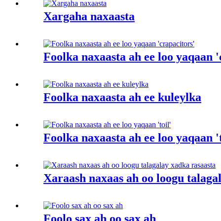
Xargaha naxaasta
Foolka naxaasta ah ee loo yaqaan '
Foolka naxaasta ah ee kuleylka
Foolka naxaasta ah ee loo yaqaan 't
Xaraash naxaas ah oo loogu talaga
Foolo sax ah oo sax ah