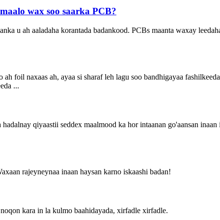
icmaalo wax soo saarka PCB?
ka u ah aaladaha korantada badankood. PCBs maanta waxay leedahay dh
h foil naxaas ah, ayaa si sharaf leh lagu soo bandhigayaa fashilkeeda 
da ...
hadalnay qiyaastii seddex maalmood ka hor intaanan go'aansan inaan 
Waxaan rajeyneynaa inaan haysan karno iskaashi badan!
noqon kara in la kulmo baahidayada, xirfadle xirfadle.