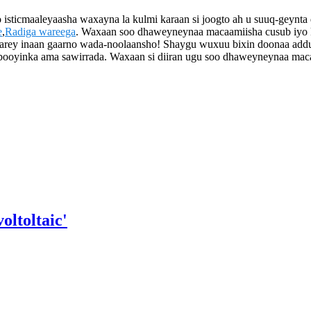
isticmaaleyaasha waxayna la kulmi karaan si joogto ah u suuq-geynta 
e
,
Radiga wareega
. Waxaan soo dhaweyneynaa macaamiisha cusub iyo 
aarey inaan gaarno wada-noolaansho! Shaygu wuxuu bixin doonaa adduu
booyinka ama sawirrada. Waxaan si diiran ugu soo dhaweyneynaa macaa
oltoltaic'