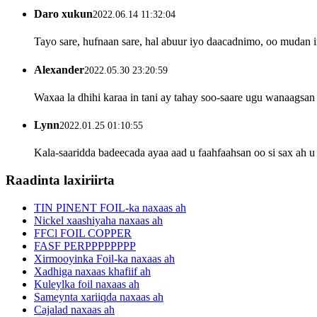
Daro xukun
2022.06.14 11:32:04
Tayo sare, hufnaan sare, hal abuur iyo daacadnimo, oo mudan i
Alexander
2022.05.30 23:20:59
Waxaa la dhihi karaa in tani ay tahay soo-saare ugu wanaagsan
Lynn
2022.01.25 01:10:55
Kala-saaridda badeecada ayaa aad u faahfaahsan oo si sax ah u 
Raadinta laxiriirta
TIN PINENT FOIL-ka naxaas ah
Nickel xaashiyaha naxaas ah
FFCl FOIL COPPER
FASF PERPPPPPPPP
Xirmooyinka Foil-ka naxaas ah
Xadhiga naxaas khafiif ah
Kuleylka foil naxaas ah
Sameynta xariiqda naxaas ah
Cajalad naxaas ah