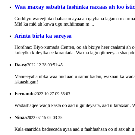
Waa maxay sababta fashinka naxaas ah loo ist
Guddiyo wareejinta daabacan ayaa ah qaybaha lagama maarmaan
Mid ka mid ah kuwa ugu muhiimsan m ...
Arinta birta ka sareysa
Hordhac: Biyo-xumada Centen, oo ah bixiye heer caalami ah oo a
kuleylka kuleylka ee korantada. Waxaa lagu qiimeeyaa shaqadee
Daasy
2022.12.28 09:51:45
Maareeyaha iibka waa mid aad u samir badan, waxaan ka wada 
iskaashigan!
Fernando
2022.10.27 09:55:03
Wadashaqee waqti kasta oo aad u guuleysata, aad u faraxsan. 
Ninaa
2022.07.15 02:03:35
Kala-saaridda badeecada ayaa aad u faahfaahsan oo si sax ah u 