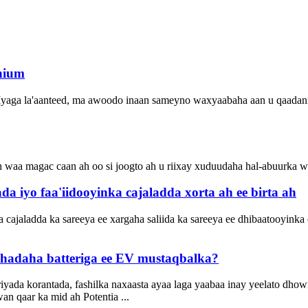
thium
Iyaga la'aanteed, ma awoodo inaan sameyno waxyaabaha aan u qaadann
 ah waa magac caan ah oo si joogto ah u riixay xuduudaha hal-abuurka wa
a iyo faa'iidooyinka cajaladda xorta ah ee birta ah
nka cajaladda ka sareeya ee xargaha saliida ka sareeya ee dhibaatooyin
shadaha batteriga ee EV mustaqbalka?
iyada korantada, fashilka naxaasta ayaa laga yaabaa inay yeelato dho
an qaar ka mid ah Potentia ...