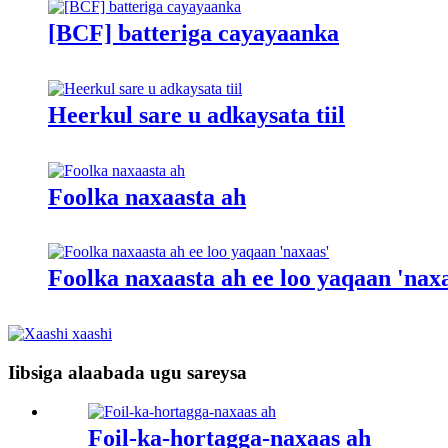
[BCF] batteriga cayayaanka
Heerkul sare u adkaysata tiil
Foolka naxaasta ah
Foolka naxaasta ah ee loo yaqaan 'nax
Iibsiga alaabada ugu sareysa
Foil-ka-hortagga-naxaas ah