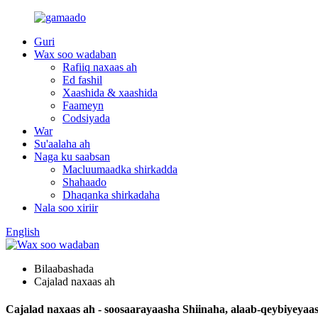
Guri
Wax soo wadaban
Rafiiq naxaas ah
Ed fashil
Xaashida & xaashida
Faameyn
Codsiyada
War
Su'aalaha ah
Naga ku saabsan
Macluumaadka shirkadda
Shahaado
Dhaqanka shirkadaha
Nala soo xiriir
English
Bilaabashada
Cajalad naxaas ah
Cajalad naxaas ah - soosaarayaasha Shiinaha, alaab-qeybiyeya