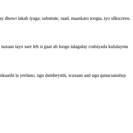
owr lakab iyaga: substrate, raad, maaskaro toogta, iyo silkscreen.
naxaas tayo sare leh si gaar ah loogu talagalay codsiyada kululaynta
iskaashi la yeelano, ugu dambeyntii, waxaan aad ugu qanacsanahay