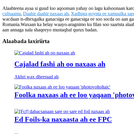
Alaabteena ayaa si guud loo aqoonsan yahay oo lagu kalsoonaan karo 
cufnaanta
,
Daahir daahir naxaas ah
,
Xadhiga goynta ee xamuulka sar
wacdaan is-dhexgalka ganacsiga ee ganacsiga ee soo socda oo aan g
Romania.Waxaan ka helay waayo-aragnimo ku filan soo saarista alaa
aan annaga nala shaqeeyo mustaqbal qurux badan.
Alaabada laxiriirta
Cajalad fashi ah oo naxaas ah
Akhri wax dheeraad ah
Foolka naxaas ah ee loo yaqaan 'photov
Ed Foils-ka naxaasta ah ee FPC