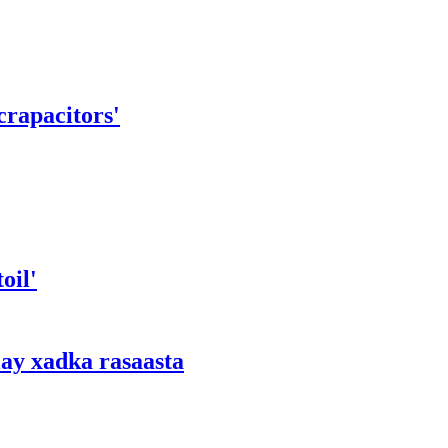
crapacitors'
oil'
lay xadka rasaasta