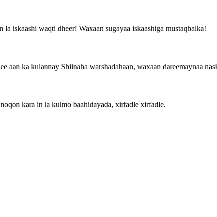
n la iskaashi waqti dheer! Waxaan sugayaa iskaashiga mustaqbalka!
 ee aan ka kulannay Shiinaha warshadahaan, waxaan dareemaynaa nasiib
noqon kara in la kulmo baahidayada, xirfadle xirfadle.