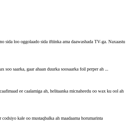
o sida loo oggolaado sida iftiinka ama daawashada TV-ga. Naxaastu
x soo saarka, gaar ahaan duurka soosaarka foil perper ah ...
ka caafimaad ee caalamiga ah, helitaanka micnaheedu oo wax ku ool ah
wr codsiyo kale oo mustaqbalka ah maadaama horumarinta