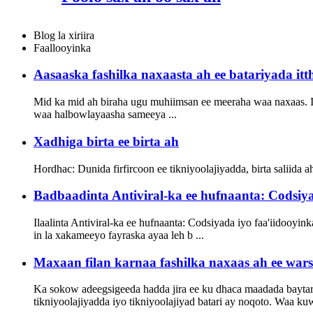
Blog la xiriira
Faallooyinka
Aasaaska fashilka naxaasta ah ee batariyada it
Mid ka mid ah biraha ugu muhiimsan ee meeraha waa naxaas. 
waa halbowlayaasha sameeya ...
Xadhiga birta ee birta ah
Hordhac: Dunida firfircoon ee tikniyoolajiyadda, birta saliida
Badbaadinta Antiviral-ka ee hufnaanta: Codsiyad
Ilaalinta Antiviral-ka ee hufnaanta: Codsiyada iyo faa'iidooyi
in la xakameeyo fayraska ayaa leh b ...
Maxaan filan karnaa fashilka naxaas ah ee war
Ka sokow adeegsigeeda hadda jira ee ku dhaca maadada baytar
tikniyoolajiyadda iyo tikniyoolajiyad batari ay noqoto. Waa kuw