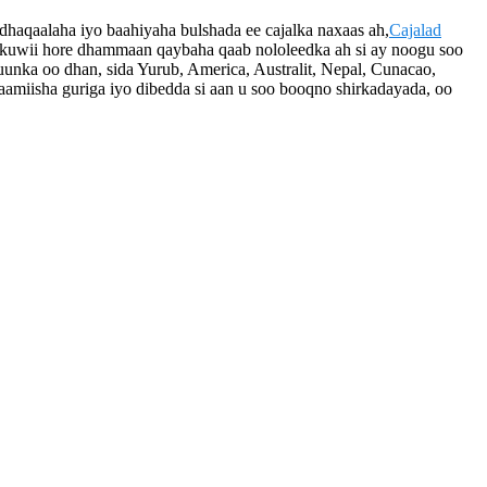
dhaqaalaha iyo baahiyaha bulshada ee cajalka naxaas ah,
Cajalad
kuwii hore dhammaan qaybaha qaab nololeedka ah si ay noogu soo
nka oo dhan, sida Yurub, America, Australit, Nepal, Cunacao,
miisha guriga iyo dibedda si aan u soo booqno shirkadayada, oo