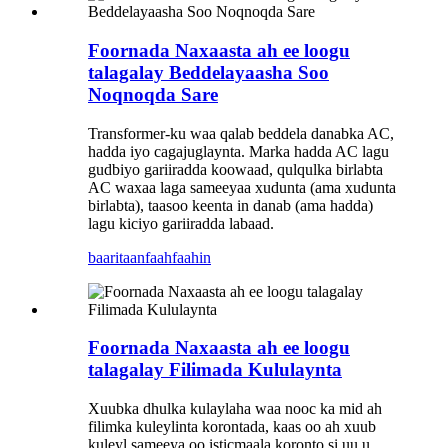
Foornada Naxaasta ah ee loogu
talagalay Beddelayaasha Soo
Noqnoqda Sare
Transformer-ku waa qalab beddela danabka AC,
hadda iyo cagajuglaynta. Marka hadda AC lagu
gudbiyo gariiradda koowaad, qulqulka birlabta
AC waxaa laga sameeyaa xudunta (ama xudunta
birlabta), taasoo keenta in danab (ama hadda)
lagu kiciyo gariiradda labaad.
baaritaan
faahfaahin
Foornada Naxaasta ah ee loogu
talagalay Filimada Kululaynta
Xuubka dhulka kulaylaha waa nooc ka mid ah
filimka kuleylinta korontada, kaas oo ah xuub
kuleyl sameeya oo isticmaala koronto si uu u