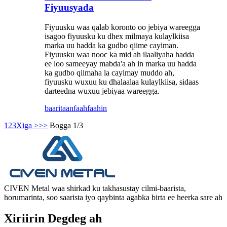
Fiyuusyada
Fiyuusku waa qalab koronto oo jebiya wareegga
isagoo fiyuusku ku dhex milmaya kulaylkiisa
marka uu hadda ka gudbo qiime cayiman.
Fiyuusku waa nooc ka mid ah ilaaliyaha hadda
ee loo sameeyay mabda'a ah in marka uu hadda
ka gudbo qiimaha la cayimay muddo ah,
fiyuusku wuxuu ku dhalaalaa kulaylkiisa, sidaas
darteedna wuxuu jebiyaa wareegga.
baaritaan
faahfaahin
1
2
3
Xiga >
>>
Bogga 1/3
CIVEN Metal waa shirkad ku takhasustay cilmi-baarista,
horumarinta, soo saarista iyo qaybinta agabka birta ee heerka sare ah
Xiriirin Degdeg ah