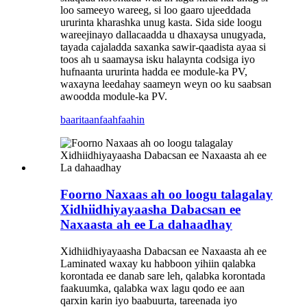
loo sameeyo wareeg, si loo gaaro ujeeddada
ururinta kharashka unug kasta. Sida side loogu
wareejinayo dallacaadda u dhaxaysa unugyada,
tayada cajaladda saxanka sawir-qaadista ayaa si
toos ah u saamaysa isku halaynta codsiga iyo
hufnaanta ururinta hadda ee module-ka PV,
waxayna leedahay saameyn weyn oo ku saabsan
awoodda module-ka PV.
baaritaan
faahfaahin
Foorno Naxaas ah oo loogu talagalay
Xidhiidhiyayaasha Dabacsan ee
Naxaasta ah ee La dahaadhay
Xidhiidhiyayaasha Dabacsan ee Naxaasta ah ee
Laminated waxay ku habboon yihiin qalabka
korontada ee danab sare leh, qalabka korontada
faakuumka, qalabka wax lagu qodo ee aan
qarxin karin iyo baabuurta, tareenada iyo