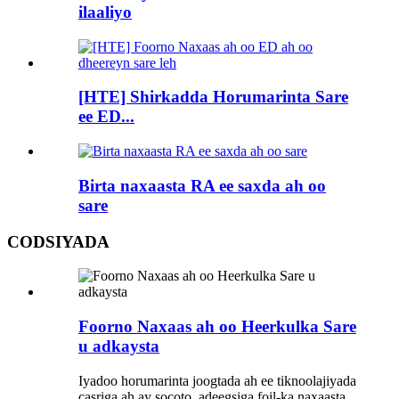
ilaaliyo
[HTE] Shirkadda Horumarinta Sare
ee ED...
Birta naxaasta RA ee saxda ah oo
sare
CODSIYADA
Foorno Naxaas ah oo Heerkulka Sare
u adkaysta
Iyadoo horumarinta joogtada ah ee tiknoolajiyada
casriga ah ay socoto, adeegsiga foil-ka naxaasta