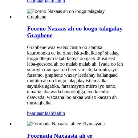
baaritaan
faahfaahin
Foorno Naxaas ah oo loogu talagalay
Graphene
Graphene waa walax cusub oo atamka
kaarboonka ee ku xiran isku-dhafka sp² si adag
loogu dhejiyo lakab keliya oo qaab-dhismeed
laba-geesood ah oo malab malab ah. Iyada oo leh
sifooyin muuqaal oo heer sare ah, koronto, iyo
farsamo, graphene waxay leedahay ballanqaad
muhiim ah oo loogu talagalay isticmaalka
sayniska agabka, farsamaynta micro iyo nano,
tamarta, daawada bayoolojiga, iyo keenista
daawada, waxaana loo arkaa walax kacaan ah
mustaqbalka.
baaritaan
faahfaahin
Foornada Naxaasta ah ee