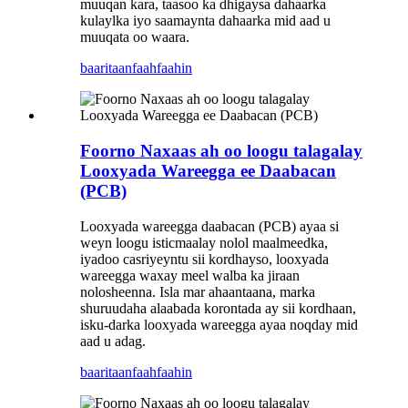
muuqan kara, taasoo ka dhigaysa dahaarka
kulaylka iyo saamaynta dahaarka mid aad u
muuqata oo waara.
baaritaan
faahfaahin
Foorno Naxaas ah oo loogu talagalay
Looxyada Wareegga ee Daabacan
(PCB)
Looxyada wareegga daabacan (PCB) ayaa si
weyn loogu isticmaalay nolol maalmeedka,
iyadoo casriyeyntu sii kordhayso, looxyada
wareegga waxay meel walba ka jiraan
nolosheenna. Isla mar ahaantaana, marka
shuruudaha alaabada korontada ay sii kordhaan,
isku-darka looxyada wareegga ayaa noqday mid
aad u adag.
baaritaan
faahfaahin