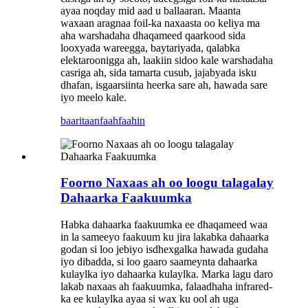
ayaa noqday mid aad u ballaaran. Maanta
waxaan aragnaa foil-ka naxaasta oo keliya ma
aha warshadaha dhaqameed qaarkood sida
looxyada wareegga, baytariyada, qalabka
elektaroonigga ah, laakiin sidoo kale warshadaha
casriga ah, sida tamarta cusub, jajabyada isku
dhafan, isgaarsiinta heerka sare ah, hawada sare
iyo meelo kale.
baaritaan
faahfaahin
Foorno Naxaas ah oo loogu talagalay
Dahaarka Faakuumka
Habka dahaarka faakuumka ee dhaqameed waa
in la sameeyo faakuum ku jira lakabka dahaarka
godan si loo jebiyo isdhexgalka hawada gudaha
iyo dibadda, si loo gaaro saameynta dahaarka
kulaylka iyo dahaarka kulaylka. Marka lagu daro
lakab naxaas ah faakuumka, falaadhaha infrared-
ka ee kulaylka ayaa si wax ku ool ah uga