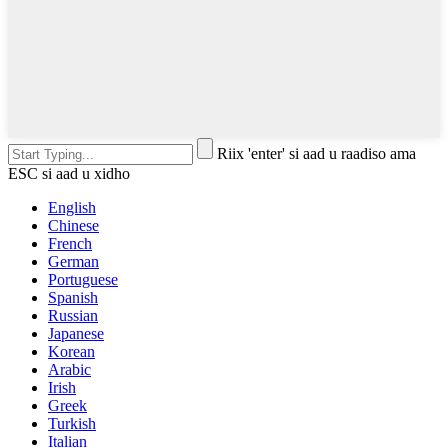
Riix 'enter' si aad u raadiso ama
ESC si aad u xidho
English
Chinese
French
German
Portuguese
Spanish
Russian
Japanese
Korean
Arabic
Irish
Greek
Turkish
Italian