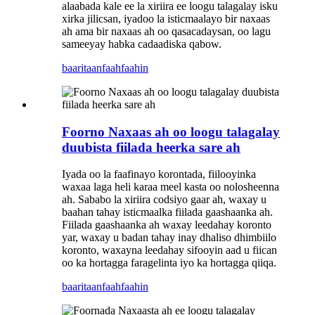
alaabada kale ee la xiriira ee loogu talagalay isku
xirka jilicsan, iyadoo la isticmaalayo bir naxaas
ah ama bir naxaas ah oo qasacadaysan, oo lagu
sameeyay habka cadaadiska qabow.
baaritaan
faahfaahin
Foorno Naxaas ah oo loogu talagalay
duubista fiilada heerka sare ah
Iyada oo la faafinayo korontada, fiilooyinka
waxaa laga heli karaa meel kasta oo nolosheenna
ah. Sababo la xiriira codsiyo gaar ah, waxay u
baahan tahay isticmaalka fiilada gaashaanka ah.
Fiilada gaashaanka ah waxay leedahay koronto
yar, waxay u badan tahay inay dhaliso dhimbiilo
koronto, waxayna leedahay sifooyin aad u fiican
oo ka hortagga faragelinta iyo ka hortagga qiiqa.
baaritaan
faahfaahin