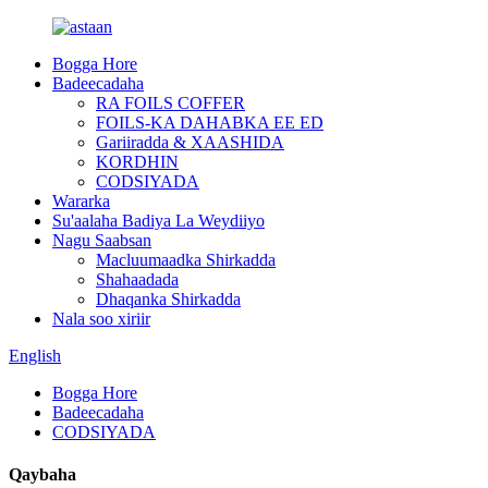
Bogga Hore
Badeecadaha
RA FOILS COFFER
FOILS-KA DAHABKA EE ED
Gariiradda & XAASHIDA
KORDHIN
CODSIYADA
Wararka
Su'aalaha Badiya La Weydiiyo
Nagu Saabsan
Macluumaadka Shirkadda
Shahaadada
Dhaqanka Shirkadda
Nala soo xiriir
English
Bogga Hore
Badeecadaha
CODSIYADA
Qaybaha