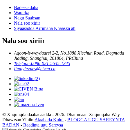
Badeecadaha
Wararka
Nagu Saabsan
Nala soo xiriir
Siyaasadda Arrimaha Khaaska ah
Nala soo xiriir
Aqoon-is-weydaarsi 2-2, No.1888 Xiechun Road, Degmada
Jiading, Shanghai, 201804, PRChina
Telefoon:
0086-021-5635-1345
Iimayl:
sales@civen.cn
© Xuquuqda daabacaadda - 2026: Dhammaan Xuquuqaha Way
Dhawrsan Yihiin.
Alaabada Kulul
-
BLOGGA UGU SAREYNTA
BADAN
-
Raadinta ugu Sareysa