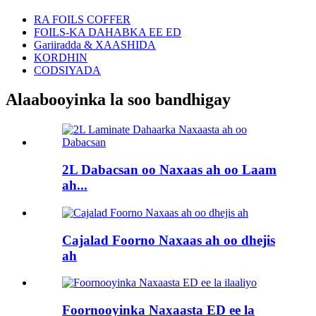
RA FOILS COFFER
FOILS-KA DAHABKA EE ED
Gariiradda & XAASHIDA
KORDHIN
CODSIYADA
Alaabooyinka la soo bandhigay
2L Dabacsan oo Naxaas ah oo Laam
ah...
Cajalad Foorno Naxaas ah oo dhejis
ah
Foornooyinka Naxaasta ED ee la