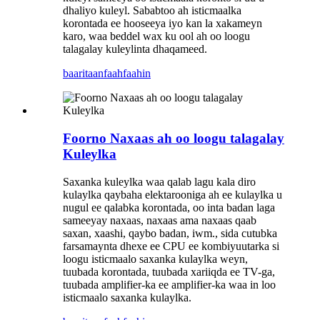
dhaliyo kuleyl. Sababtoo ah isticmaalka
korontada ee hooseeya iyo kan la xakameyn
karo, waa beddel wax ku ool ah oo loogu
talagalay kuleylinta dhaqameed.
baaritaan
faahfaahin
Foorno Naxaas ah oo loogu talagalay
Kuleylka
Saxanka kuleylka waa qalab lagu kala diro
kulaylka qaybaha elektarooniga ah ee kulaylka u
nugul ee qalabka korontada, oo inta badan laga
sameeyay naxaas, naxaas ama naxaas qaab
saxan, xaashi, qaybo badan, iwm., sida cutubka
farsamaynta dhexe ee CPU ee kombiyuutarka si
loogu isticmaalo saxanka kulaylka weyn,
tuubada korontada, tuubada xariiqda ee TV-ga,
tuubada amplifier-ka ee amplifier-ka waa in loo
isticmaalo saxanka kulaylka.