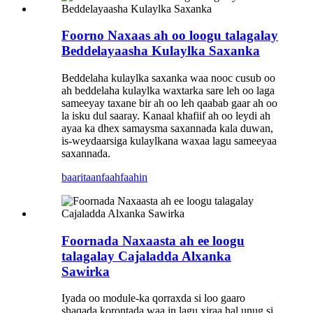
Foorno Naxaas ah oo loogu talagalay
Beddelayaasha Kulaylka Saxanka
Beddelaha kulaylka saxanka waa nooc cusub oo
ah beddelaha kulaylka waxtarka sare leh oo laga
sameeyay taxane bir ah oo leh qaabab gaar ah oo
la isku dul saaray. Kanaal khafiif ah oo leydi ah
ayaa ka dhex samaysma saxannada kala duwan,
is-weydaarsiga kulaylkana waxaa lagu sameeyaa
saxannada.
baaritaan
faahfaahin
Foornada Naxaasta ah ee loogu
talagalay Cajaladda Alxanka
Sawirka
Iyada oo module-ka qorraxda si loo gaaro
shaqada korontada waa in lagu xiraa hal unug si